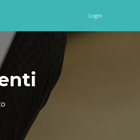
Login
enti
to